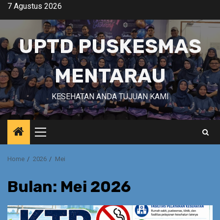
Skip
7 Agustus 2026
to
content
UPTD PUSKESMAS
MENTARAU
KESEHATAN ANDA TUJUAN KAMI
Primary
Menu
Home
2026
Mei
Bulan:
Mei 2026