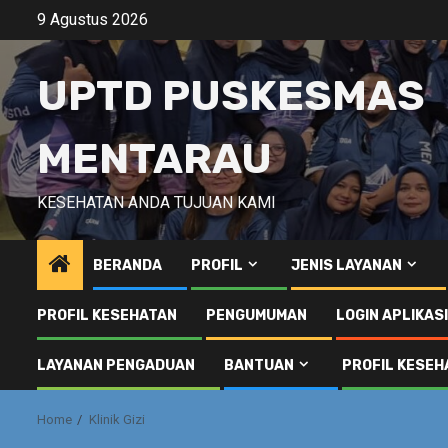
Skip
9 Agustus 2026
to
content
UPTD PUSKESMAS
MENTARAU
KESEHATAN ANDA TUJUAN KAMI
BERANDA
PROFIL
JENIS LAYANAN
PROFIL KESEHATAN
PENGUMUMAN
LOGIN APLIKAS
LAYANAN PENGADUAN
BANTUAN
PROFIL KESEH
Home
Klinik Gizi