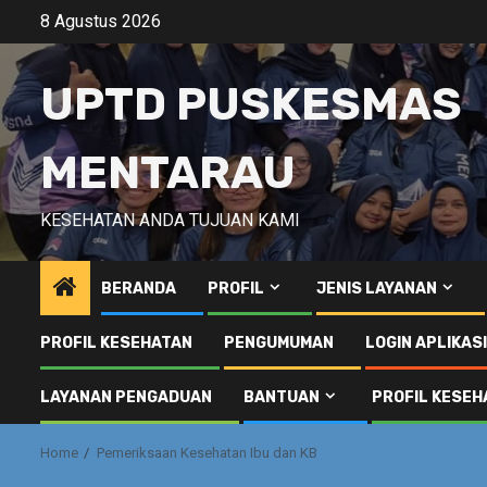
Skip
8 Agustus 2026
to
content
UPTD PUSKESMAS
MENTARAU
KESEHATAN ANDA TUJUAN KAMI
BERANDA
PROFIL
JENIS LAYANAN
PROFIL KESEHATAN
PENGUMUMAN
LOGIN APLIKAS
LAYANAN PENGADUAN
BANTUAN
PROFIL KESEH
Home
Pemeriksaan Kesehatan Ibu dan KB