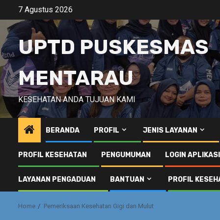
Skip
7 Agustus 2026
to
content
UPTD PUSKESMAS
MENTARAU
KESEHATAN ANDA TUJUAN KAMI
BERANDA
PROFIL
JENIS LAYANAN
PROFIL KESEHATAN
PENGUMUMAN
LOGIN APLIKAS
LAYANAN PENGADUAN
BANTUAN
PROFIL KESEH
Home
Pemeriksaan Kesehatan Gigi dan Mulut