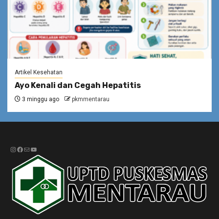
Artikel Kesehatan
Ayo Kenali dan Cegah Hepatitis
3 minggu ago
pkmmentarau
Instagram
Facebook
Mail
YouTube