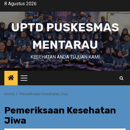
Skip
8 Agustus 2026
to
content
UPTD PUSKESMAS
MENTARAU
KESEHATAN ANDA TUJUAN KAMI
Primary
Menu
Home
Pemeriksaan Kesehatan Jiwa
Pemeriksaan Kesehatan
Jiwa