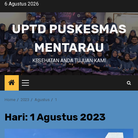
Skip
6 Agustus 2026
to
content
UPTD PUSKESMAS
MENTARAU
KESEHATAN ANDA TUJUAN KAMI
Primary
Menu
Home
2023
Agustus
1
Hari:
1 Agustus 2023