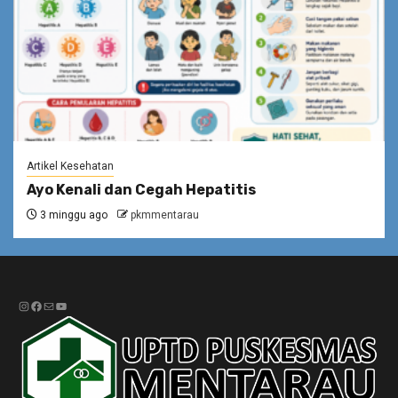
Artikel Kesehatan
Ayo Kenali dan Cegah Hepatitis
3 minggu ago
pkmmentarau
Instagram
Facebook
Mail
YouTube