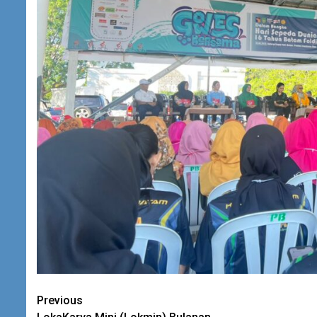
Continue
Previous