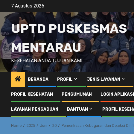
Skip
7 Agustus 2026
to
content
UPTD PUSKESMAS
MENTARAU
KESEHATAN ANDA TUJUAN KAMI
BERANDA
PROFIL
JENIS LAYANAN
PROFIL KESEHATAN
PENGUMUMAN
LOGIN APLIKAS
LAYANAN PENGADUAN
BANTUAN
PROFIL KESEH
Home
2025
Juni
20
Pemeriksaan Kebugaran dan Deteksi Dini 