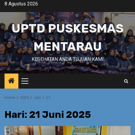
Skip
8 Agustus 2026
to
content
UPTD PUSKESMAS
MENTARAU
KESEHATAN ANDA TUJUAN KAMI
Primary
Menu
Home
2025
Juni
21
Hari:
21 Juni 2025