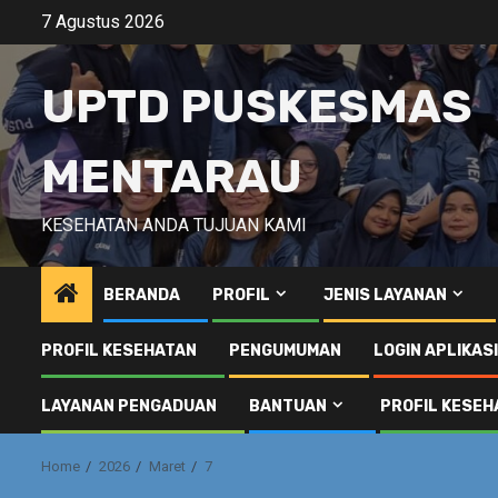
Skip
7 Agustus 2026
to
content
UPTD PUSKESMAS
MENTARAU
KESEHATAN ANDA TUJUAN KAMI
BERANDA
PROFIL
JENIS LAYANAN
PROFIL KESEHATAN
PENGUMUMAN
LOGIN APLIKAS
LAYANAN PENGADUAN
BANTUAN
PROFIL KESEH
Home
2026
Maret
7