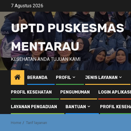
Skip
7 Agustus 2026
to
content
UPTD PUSKESMAS
MENTARAU
KESEHATAN ANDA TUJUAN KAMI
BERANDA
PROFIL
JENIS LAYANAN
PROFIL KESEHATAN
PENGUMUMAN
LOGIN APLIKAS
LAYANAN PENGADUAN
BANTUAN
PROFIL KESEH
Home
Tarif layanan