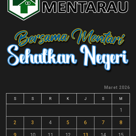
Maret 2026
S
S
R
K
J
S
M
1
2
3
4
5
6
7
8
9
10
11
12
13
14
15