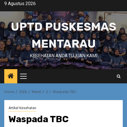
Skip
9 Agustus 2026
to
content
UPTD PUSKESMAS
MENTARAU
KESEHATAN ANDA TUJUAN KAMI
Primary
Menu
Home
2026
Maret
2
Waspada TBC
Artikel Kesehatan
Waspada TBC