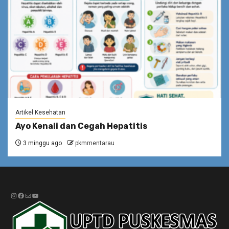
Artikel Kesehatan
Ayo Kenali dan Cegah Hepatitis
3 minggu ago
pkmmentarau
Instagram
Facebook
Mail
YouTube