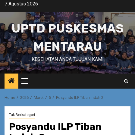
Skip
7 Agustus 2026
to
content
UPTD PUSKESMAS
MENTARAU
KESEHATAN ANDA TUJUAN KAMI
Primary
Menu
Home
2026
Maret
5
Posyandu ILP Tiban Indah 2
Tak Berkategori
Posyandu ILP Tiban