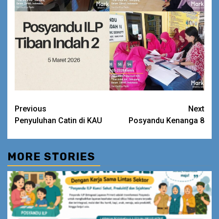
Continue
Previous
Next
Penyuluhan Catin di KAU
Posyandu Kenanga 8
Reading
MORE STORIES