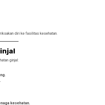
ksakan diri ke fasilitas kesehatan.
injal
tan ginjal:
ng.
.
enaga kesehatan.