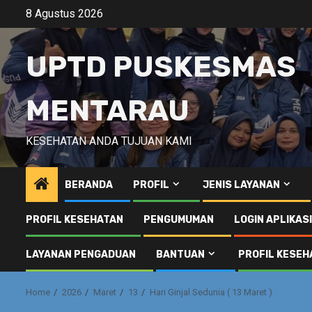
Skip
8 Agustus 2026
to
content
UPTD PUSKESMAS
MENTARAU
KESEHATAN ANDA TUJUAN KAMI
BERANDA
PROFIL
JENIS LAYANAN
PROFIL KESEHATAN
PENGUMUMAN
LOGIN APLIKAS
LAYANAN PENGADUAN
BANTUAN
PROFIL KESEH
Home
2026
Maret
13
Hari Ginjal Sedunia ( 13 Maret )