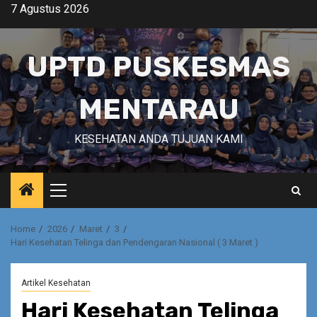
Skip
7 Agustus 2026
to
content
UPTD PUSKESMAS
MENTARAU
KESEHATAN ANDA TUJUAN KAMI
Primary
Menu
Home
2026
Maret
3
Hari Kesehatan Telinga dan Pendengaran Nasional ( 3 Maret )
Artikel Kesehatan
Hari Kesehatan Telinga