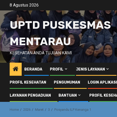
Skip
8 Agustus 2026
to
content
UPTD PUSKESMAS
MENTARAU
KESEHATAN ANDA TUJUAN KAMI
BERANDA
PROFIL
JENIS LAYANAN
PROFIL KESEHATAN
PENGUMUMAN
LOGIN APLIKAS
LAYANAN PENGADUAN
BANTUAN
PROFIL KESEH
Home
2026
Maret
3
Posyandu ILP Kenanga 1