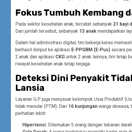
Fokus Tumbuh Kembang da
Pada sektor kesehatan anak, tercatat sebanyak
21 bayi d
Dari jumlah tersebut, sebanyak
13 anak
mendapatkan laya
Dalam hal administrasi digital, tim bekerja keras memas
berhasil diinput ke aplikasi
E-PPGBM (E-Pus)
secara pen
2 anak dan aplikasi
CKG
untuk 2 anak lainnya, tim tetap 
riwayat kesehatan anak tetap terjaga.
Deteksi Dini Penyakit Tid
Lansia
Layanan ILP juga menyasar kelompok Usia Produktif (Usp
tidak menular (PTM). Dari
16 kunjungan
warga dewasa, 
perhatian lebih:
Hipertensi:
Ditemukan 5 orang dengan tekanan darah 
Gula Darah:
4 orang terdeteksi memiliki kadar gula da